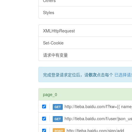
Others
Styles
XMLHttpRequest
Set-Cookie
请求中有变量
完成登录请求定位后，请
依次
点击每个
已选择请
page_0
http://tieba.baidu.com/f?kw={{ name
GET
http://tieba.baidu.com/f/user/json
GET
http://tieba.baidu.com/sign/add
POST