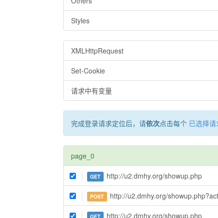
Others
Styles
XMLHttpRequest
Set-Cookie
请求中有变量
完成登录请求定位后，请
依次
点击每个
已选择请
page_0
http://u2.dmhy.org/showup.php
GET
http://u2.dmhy.org/showup.php?action=s
POST
http://u2.dmhy.org/showup.php
GET