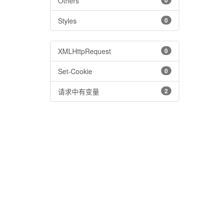
Others
0
Styles
0
XMLHttpRequest
0
Set-Cookie
0
请求中有变量
2