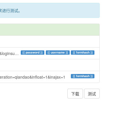
求进行测试。
{{
password
}}
{{
username
}}
{{
formhash
}}
nZ&inajax=1
{{
formhash
}}
ration=qiandao&infloat=1&inajax=1
下载
测试