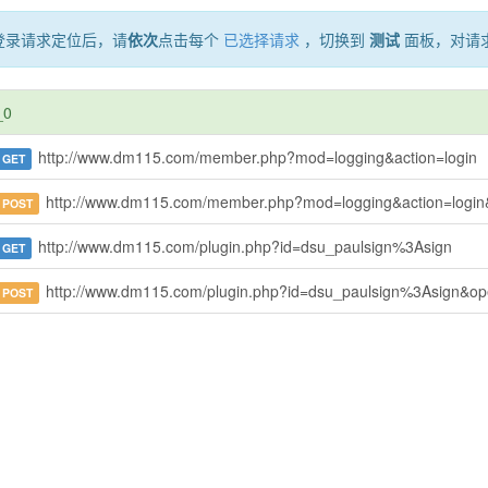
登录请求定位后，请
依次
点击每个
已选择请求
，切换到
测试
面板，对请
_0
http://www.dm115.com/member.php?mod=logging&action=login
GET
http://www.dm115.com/member.php?mod=logging&action=login&loginsubmit=yes&loginhash=LUG
POST
http://www.dm115.com/plugin.php?id=dsu_paulsign%3Asign
GET
http://www.dm115.com/plugin.php?id=dsu_paulsign%3Asign&ope
POST