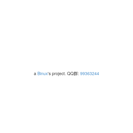
a
Binux
's project. QQ群:
99363244