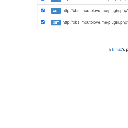
http://bbs.imoutolove.me/plugin.php?H_name=tasks&action=ajax&actions=job2&cid=14&nowtime=%7B%7B%
GET
http://bbs.imoutolove.me/plugin.ph
GET
a
Binux
's 