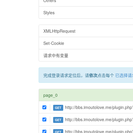
Others
Styles
XMLHttpRequest
Set-Cookie
请求中有变量
完成登录请求定位后，请
依次
点击每个
已选择请
page_0
http://bbs.imoutolove.me/plugin.ph
GET
http://bbs.imoutolove.me/plugin.php?H_name=tasks&action=ajax&actions=job&cid=14&nowtime=%7B%7B%
GET
http://bbs.imoutolove.me/plugin.ph
GET