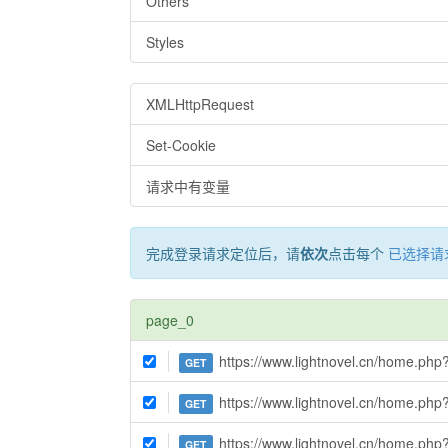
Others
Styles
XMLHttpRequest
Set-Cookie
请求中有变量
完成登录请求定位后，请
依次
点击每个
已选择请
page_0
https://www.lightnovel.cn/home.p
GET
https://www.lightnovel.cn/home.p
GET
https://www.lightnovel.cn/home.p
GET