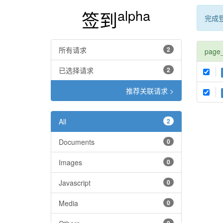
alpha
签到
完成
所有请求
2
page
已选择请求
2
推荐关联请求 >
All
2
Documents
0
Images
0
Javascript
0
Media
0