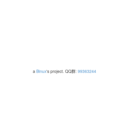
a
Binux
's project. QQ群:
99363244