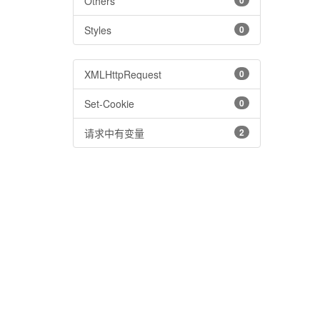
Others
0
Styles
0
XMLHttpRequest
0
Set-Cookie
0
请求中有变量
2