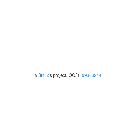
a
Binux
's project. QQ群:
99363244