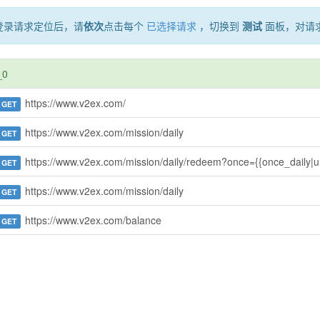
登录请求定位后，请
依次
点击每个
已选择请求
，切换到
测试
面板，对请
_0
https://www.v2ex.com/
GET
https://www.v2ex.com/mission/daily
GET
https://www.v2ex.com/mission/daily/redeem?once={{once_daily|u
GET
https://www.v2ex.com/mission/daily
GET
https://www.v2ex.com/balance
GET