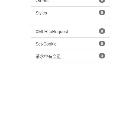
Others
0
Styles
0
XMLHttpRequest
0
Set-Cookie
0
请求中有变量
3