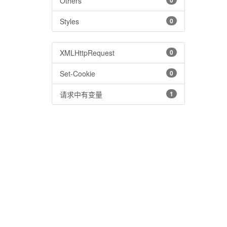
Others
0
Styles
0
XMLHttpRequest
0
Set-Cookie
0
请求中有变量
1