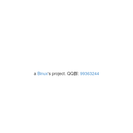
a
Binux
's project. QQ群:
99363244